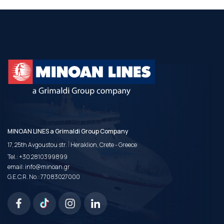
MINOAN LINES a Grimaldi Group Company
|
17, 25th Avgoustou str.
Heraklion, Crete - Greece
Tel.:
+30 2810399899
email:
info@minoan.gr
G.E.C.R. No.: 77083027000