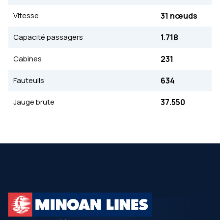
Vitesse
31 nœuds
Capacité passagers
1.718
Cabines
231
Fauteuils
634
Jauge brute
37.550