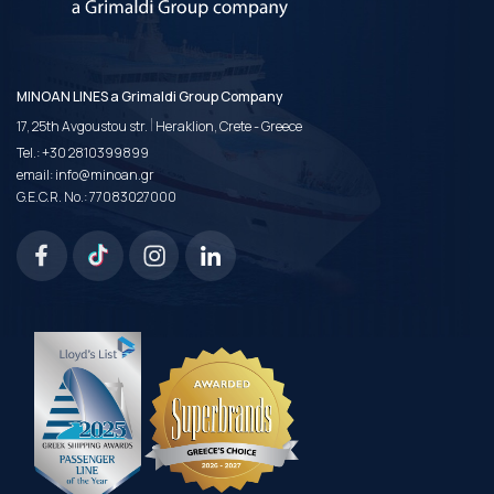
MINOAN LINES a Grimaldi Group Company
|
17, 25th Avgoustou str.
Heraklion, Crete - Greece
Tel.:
+30 2810399899
email:
info@minoan.gr
G.E.C.R. No.: 77083027000