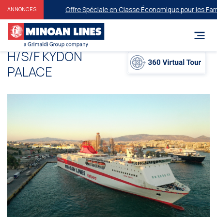
Offre Spéciale en Classe Économique pour les Famill
ANNONCES
Η/S/F KYDON
PALACΕ