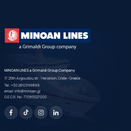
MINOAN LINES a Grimaldi Group Company
|
17, 25th Avgoustou str.
Heraklion, Crete - Greece
Tel.:
+30 2810399899
email:
info@minoan.gr
G.E.C.R. No.: 77083027000