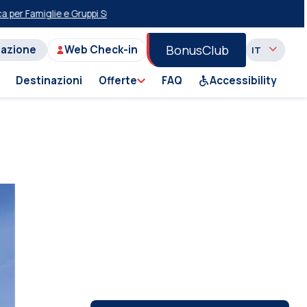
Famiglie e ​​Gruppi Sulla Tratta Pireo-Milos-Pireo
Sconti sugli itinerari gi
BonusClub
tazione
Web Check-in
Destinazioni
Offerte
FAQ
Accessibility