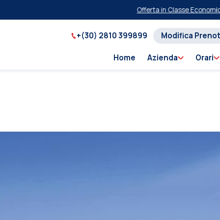
Offerta in Classe Economica per 
+(30) 2810 399899
Modifica Preno
Home
Azienda
Orari