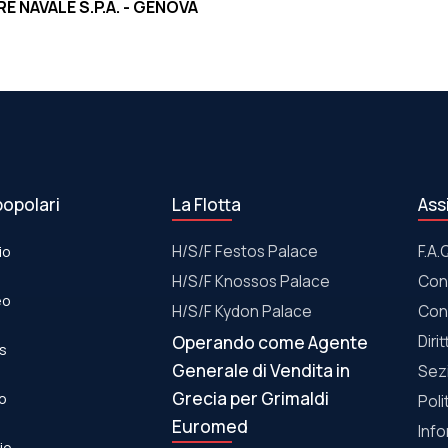
E NAVALE S.P.A. - GENOVA
popolari
La Flotta
Ass
io
Η/S/F Festos Palace
F.A.
Η/S/F Knossos Palace
Con
eo
Η/S/F Kydon Palace
Con
Operando come Agente
Diri
os
Generale di Vendita in
Sez
Grecia per Grimaldi
eo
Poli
Euromed
Info
lio