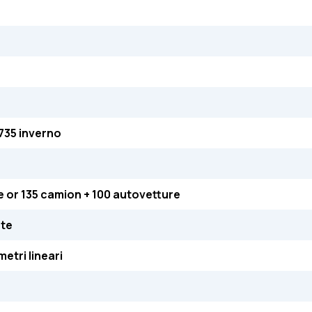
.735 inverno
e or 135 camion + 100 autovetture
ate
etri lineari