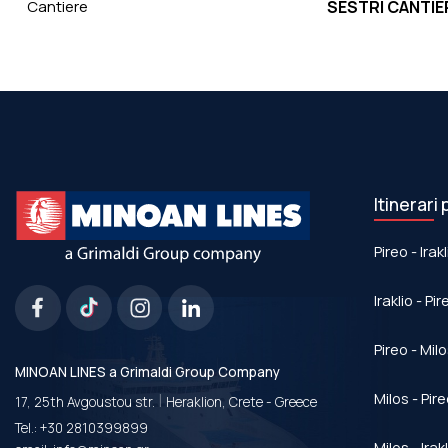
Cantiere
SESTRI CANTIER
Itinerari 
Pireo - Irakl
Iraklio - Pir
Pireo - Mil
MINOAN LINES a Grimaldi Group Company
|
Milos - Pir
17, 25th Avgoustou str.
Heraklion, Crete - Greece
Tel.:
+30 2810399899
Milos - Irak