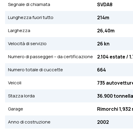
Segnale di chiamata
SVDA8
Lunghezza fuori tutto
214m
Larghezza
26,40m
Velocità di servizio
26 kn
Numero di passeggeri – da certificazione
2.104 estate / 1
Numero totale di cuccette
664
Veicoli
735 autovettur
Stazza lorda
36.900 tonnell
Garage
Rimorchi 1,932 m
Anno di costruzione
2002