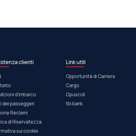
istenza clienti
Link utili
Q
Opportunità di Carriera
tatto
Cargo
dizioni d’imbarco
Οpuscoli
tti dei passeggeri
tbi bank
ione Reclami
tica di Riservatezza
rmativa sui cookie