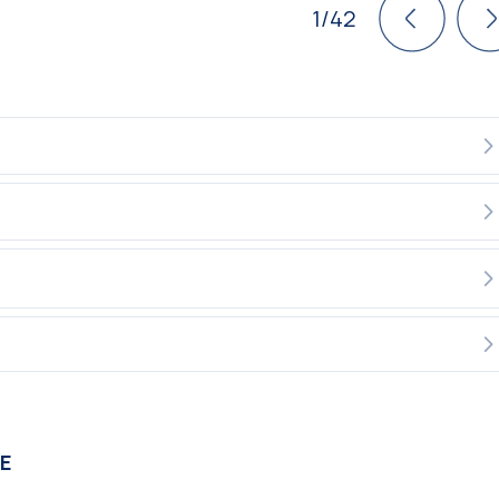
1/42
CΕ