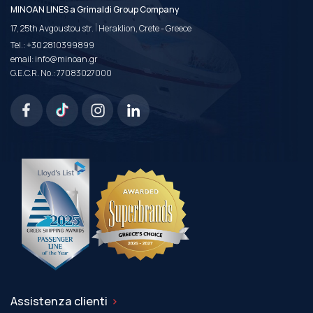
MINOAN LINES a Grimaldi Group Company
|
17, 25th Avgoustou str.
Heraklion, Crete - Greece
Tel.:
+30 2810399899
email:
info@minoan.gr
G.E.C.R. No.: 77083027000
Assistenza clienti