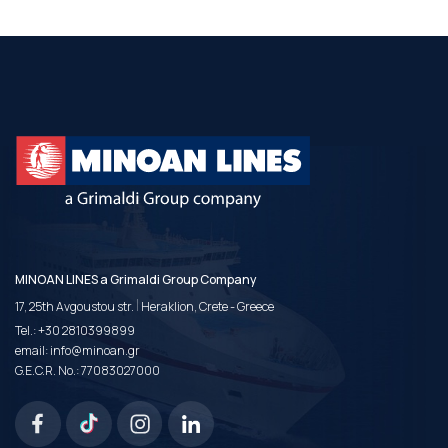
MINOAN LINES a Grimaldi Group Company
|
17, 25th Avgoustou str.
Heraklion, Crete - Greece
Tel.:
+30 2810399899
email:
info@minoan.gr
G.E.C.R. No.: 77083027000