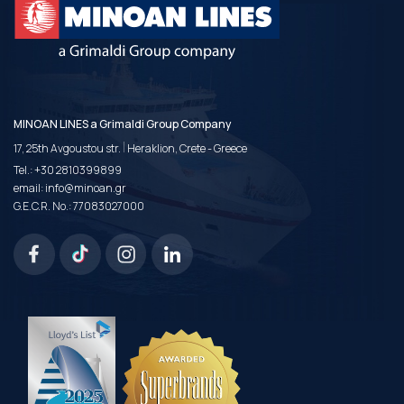
MINOAN LINES a Grimaldi Group Company
|
17, 25th Avgoustou str.
Heraklion, Crete - Greece
Tel.:
+30 2810399899
email:
info@minoan.gr
G.E.C.R. No.: 77083027000