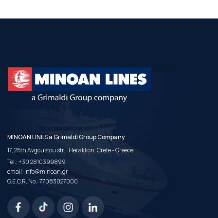
MINOAN LINES a Grimaldi Group Company
|
17, 25th Avgoustou str.
Heraklion, Crete - Greece
Tel.:
+30 2810399899
email:
info@minoan.gr
G.E.C.R. No.: 77083027000