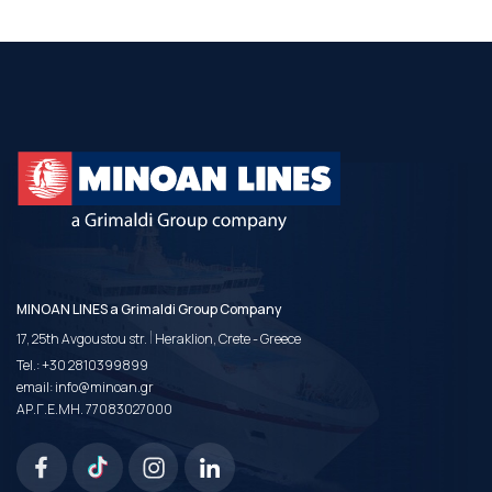
MINOAN LINES a Grimaldi Group Company
|
17, 25th Avgoustou str.
Heraklion, Crete - Greece
Tel.:
+30 2810399899
email:
info@minoan.gr
ΑΡ.Γ.Ε.ΜΗ. 77083027000