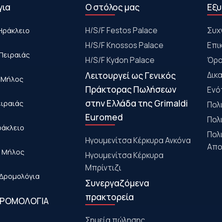
για
Ο στόλος μας
Εξυ
Ηράκλειο
Η/S/F Festos Palace
Συχ
H/S/F Knossos Palace
Επι
Πειραιάς
H/S/F Kydon Palace
Όρο
Λειτουργεί ως Γενικός
Δικ
- Μήλος
Πράκτορας Πωλήσεων
Ενό
στην Ελλάδα της Grimaldi
ειραιάς
Πολ
Euromed
Πολ
ράκλειο
Πολ
Ηγουμενίτσα Κέρκυρα Ανκόνα
Απο
- Μήλος
Ηγουμενίτσα Κέρκυρα
Μπρίντιζι
Δρομολόγια
Συνεργαζόμενα
πρακτορεία
ΔΡΟΜΟΛΟΓΙΑ
Σημεία πώλησης