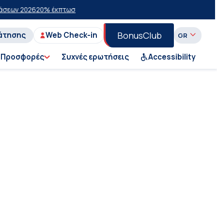
 2026
20% έκπτωση στην οικονομική θέση σε επιλεγμένα δρομολόγια 
BonusClub
άτησης
Web Check-in
Προσφορές
Συχνές ερωτήσεις
Accessibility