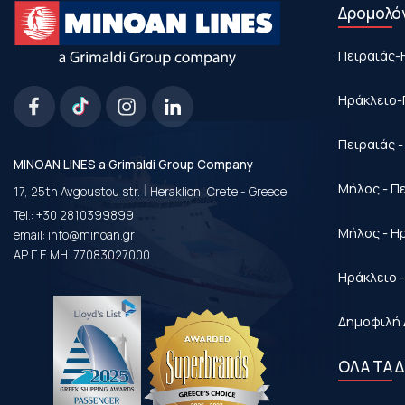
Δρομολό
Πειραιάς-
Ηράκλειο-
Πειραιάς 
MINOAN LINES a Grimaldi Group Company
|
Μήλος - Π
17, 25th Avgoustou str.
Heraklion, Crete - Greece
Tel.:
+30 2810399899
Μήλος - Η
email:
info@minoan.gr
ΑΡ.Γ.Ε.ΜΗ. 77083027000
Ηράκλειο 
Δημοφιλή 
ΟΛΑ ΤΑ 