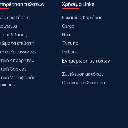
πηρέτηση πελατών
Χρήσιμα Links
νές ερωτήσεις
Ευκαιρίες Καριέρας
κοινωνία
Cargo
ι επιβίβασης
Νέα
αιώματα επιβάτη
Έντυπα
τητα Καταγγελιών
tbi bank
ιτική Απορρήτου
Ενημέρωση μετόχων
ιτική Cookies
Συνέλευση μετόχων
ιτική Μεταφοράς
Οικονομικά Στοιχεία
σκευών