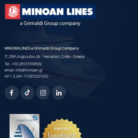
MINOAN LINES a Grimaldi Group Company
|
17, 25th Avgoustou str.
Heraklion, Crete - Greece
Tel.:
+30 2810399899
email:
info@minoan.gr
ΑΡ.Γ.Ε.ΜΗ. 77083027000