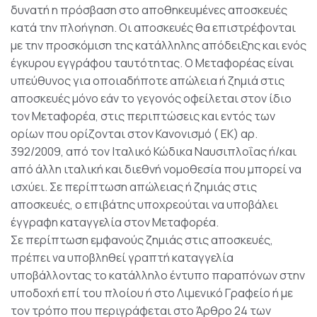
δυνατή η πρόσβαση στο αποθηκευμένες αποσκευές
κατά την πλοήγηση. Οι αποσκευές θα επιστρέφονται
με την προσκόμιση της κατάλληλης απόδειξης και ενός
έγκυρου εγγράφου ταυτότητας. Ο Μεταφορέας είναι
υπεύθυνος για οποιαδήποτε απώλεια ή ζημιά στις
αποσκευές μόνο εάν το γεγονός οφείλεται στον ίδιο
τον Μεταφορέα, στις περιπτώσεις και εντός των
ορίων που ορίζονται στον Κανονισμό ( ΕΚ) αρ.
392/2009, από τον Ιταλικό Κώδικα Ναυσιπλοΐας ή/και
από άλλη ιταλική και διεθνή νομοθεσία που μπορεί να
ισχύει. Σε περίπτωση απώλειας ή ζημιάς στις
αποσκευές, ο επιβάτης υποχρεούται να υποβάλει
έγγραφη καταγγελία στον Μεταφορέα.
Σε περίπτωση εμφανούς ζημιάς στις αποσκευές,
πρέπει να υποβληθεί γραπτή καταγγελία
υποβάλλοντας το κατάλληλο έντυπο παραπόνων στην
υποδοχή επί του πλοίου ή στο Λιμενικό Γραφείο ή με
τον τρόπο που περιγράφεται στο Άρθρο 24 των