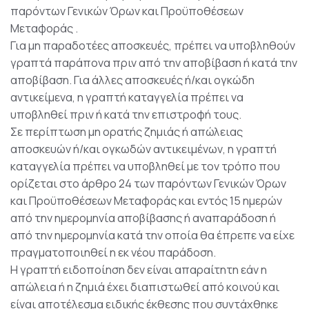
παρόντων Γενικών Όρων και Προϋποθέσεων
Μεταφοράς .
Για μη παραδοτέες αποσκευές, πρέπει να υποβληθούν
γραπτά παράπονα πριν από την αποβίβαση ή κατά την
αποβίβαση. Για άλλες αποσκευές ή/και ογκώδη
αντικείμενα, η γραπτή καταγγελία πρέπει να
υποβληθεί πριν ή κατά την επιστροφή τους.
Σε περίπτωση μη ορατής ζημιάς ή απώλειας
αποσκευών ή/και ογκωδών αντικειμένων, η γραπτή
καταγγελία πρέπει να υποβληθεί με τον τρόπο που
ορίζεται στο άρθρο 24 των παρόντων Γενικών Όρων
και Προϋποθέσεων Μεταφοράς και εντός 15 ημερών
από την ημερομηνία αποβίβασης ή αναπαράδοση ή
από την ημερομηνία κατά την οποία θα έπρεπε να είχε
πραγματοποιηθεί η εκ νέου παράδοση.
Η γραπτή ειδοποίηση δεν είναι απαραίτητη εάν η
απώλεια ή η ζημιά έχει διαπιστωθεί από κοινού και
είναι αποτέλεσμα ειδικής έκθεσης που συντάχθηκε