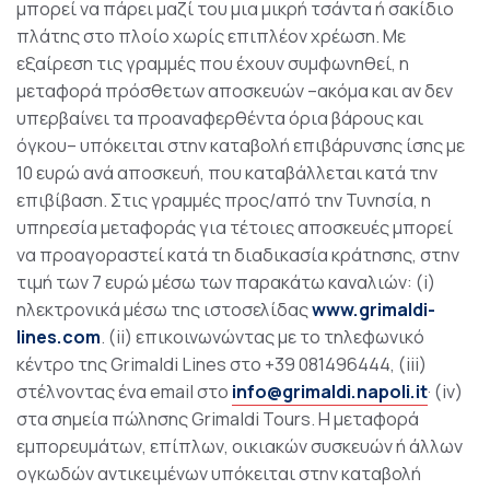
μπορεί να πάρει μαζί του μια μικρή τσάντα ή σακίδιο
πλάτης στο πλοίο χωρίς επιπλέον χρέωση. Με
εξαίρεση τις γραμμές που έχουν συμφωνηθεί, η
μεταφορά πρόσθετων αποσκευών –ακόμα και αν δεν
υπερβαίνει τα προαναφερθέντα όρια βάρους και
όγκου– υπόκειται στην καταβολή επιβάρυνσης ίσης με
10 ευρώ ανά αποσκευή, που καταβάλλεται κατά την
επιβίβαση. Στις γραμμές προς/από την Τυνησία, η
υπηρεσία μεταφοράς για τέτοιες αποσκευές μπορεί
να προαγοραστεί κατά τη διαδικασία κράτησης, στην
τιμή των 7 ευρώ μέσω των παρακάτω καναλιών: (i)
ηλεκτρονικά μέσω της ιστοσελίδας
www.grimaldi-
lines.com
. (ii) επικοινωνώντας με το τηλεφωνικό
κέντρο της Grimaldi Lines στο +39 081496444, (iii)
στέλνοντας ένα email στο
info@grimaldi.napoli.it
· (iv)
στα σημεία πώλησης Grimaldi Tours. Η μεταφορά
εμπορευμάτων, επίπλων, οικιακών συσκευών ή άλλων
ογκωδών αντικειμένων υπόκειται στην καταβολή