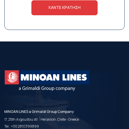
ΚΆΝΤΕ ΚΡΆΤΗΣΗ
MINOAN LINES a Grimaldi Group Company
|
17, 25th Avgoustou str.
Heraklion, Crete - Greece
Tel.:
+30 2810399899