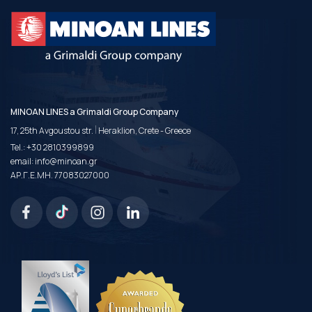
MINOAN LINES a Grimaldi Group Company
|
17, 25th Avgoustou str.
Heraklion, Crete - Greece
Tel.:
+30 2810399899
email:
info@minoan.gr
ΑΡ.Γ.Ε.ΜΗ. 77083027000