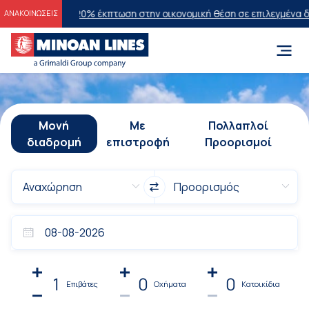
2026
20% έκπτωση στην οικονομική θέση σε επιλεγμένα δρομολόγια θ
ΑΝΑΚΟΙΝΩΣΕΙΣ
Μονή
Με
Πολλαπλοί
διαδρομή
επιστροφή
Προορισμοί
1
0
0
Επιβάτες
Οχήματα
Κατοικίδια