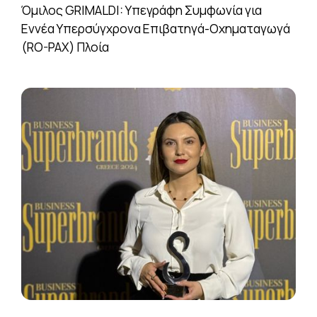
Όμιλος GRIMALDI: Υπεγράφη Συμφωνία για
Εννέα Υπερσύγχρονα Επιβατηγά-Οχηματαγωγά
(RO-PAX) Πλοία