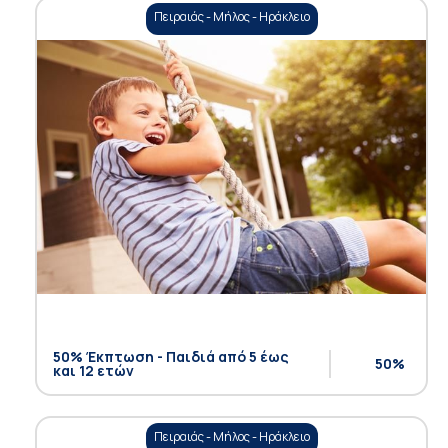
Πειραιάς - Μήλος - Ηράκλειο
50% Έκπτωση - Παιδιά από 5 έως
50%
και 12 ετών
Πειραιάς - Μήλος - Ηράκλειο