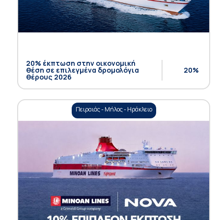
20% έκπτωση στην οικονομική
θέση σε επιλεγμένα δρομολόγια
20%
θέρους 2026
Πειραιάς - Μήλος - Ηράκλειο