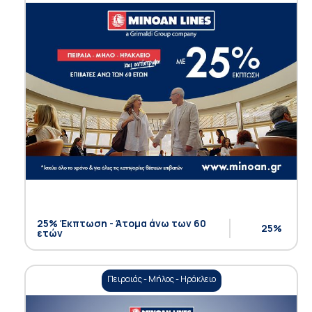
25% Έκπτωση - Άτομα άνω των 60
25%
ετών
Πειραιάς - Μήλος - Ηράκλειο