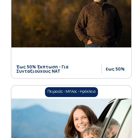
Έως 50% Έκπτωση - Για
έως 50%
Συνταξιούχους ΝΑΤ
Πειραιάς - Μήλος - Ηράκλειο