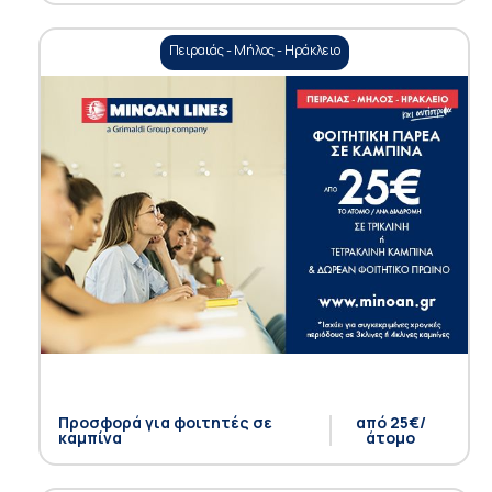
Πειραιάς - Μήλος - Ηράκλειο
Προσφορά για φοιτητές σε
από 25€/
καμπίνα
άτομο