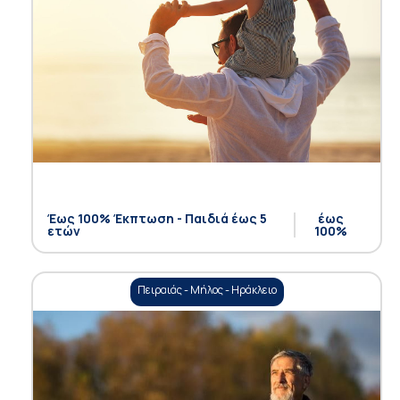
Έως 100% Έκπτωση - Παιδιά έως 5
έως
ετών
100%
Πειραιάς - Μήλος - Ηράκλειο