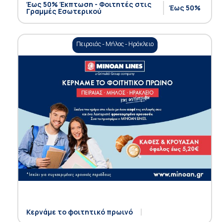
Έως 50% Έκπτωση - Φοιτητές στις
Έως 50%
Γραμμές Εσωτερικού
Πειραιάς - Μήλος - Ηράκλειο
Κερνάμε το φοιτητικό πρωινό