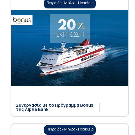
Πειραιάς - Μήλος - Ηράκλειο
Συνεργασία με το Πρόγραμμα Bonus
της Alpha Bank
Πειραιάς - Μήλος - Ηράκλειο