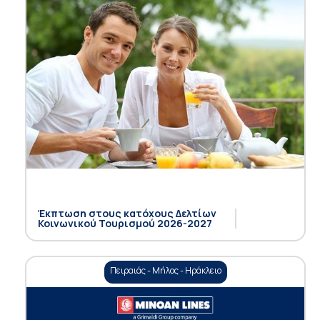
Έκπτωση στους κατόχους Δελτίων
Κοινωνικού Τουρισμού 2026-2027
Πειραιάς - Μήλος - Ηράκλειο