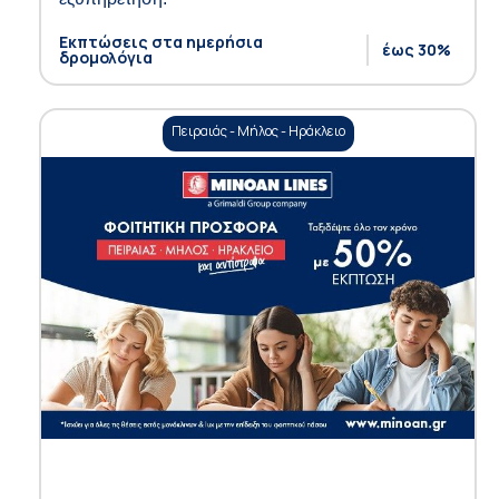
Εκπτώσεις στα ημερήσια
έως 30%
δρομολόγια
Πειραιάς - Μήλος - Ηράκλειο