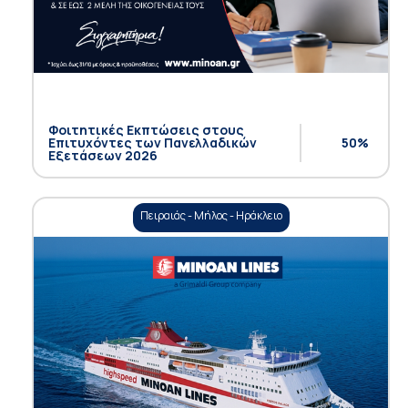
Φοιτητικές Εκπτώσεις στους
Επιτυχόντες των Πανελλαδικών
50%
Εξετάσεων 2026
Πειραιάς - Μήλος - Ηράκλειο