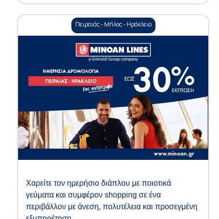
Πειραιάς - Μήλος - Ηράκλειο
Χαρείτε τον ημερήσιο διάπλου με ποιοτικά
γεύματα και συμφέρον shopping σε ένα
περιβάλλον με άνεση, πολυτέλεια και προσεγμένη
εξυπηρέτηση.