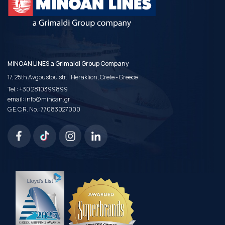
MINOAN LINES a Grimaldi Group Company
|
17, 25th Avgoustou str.
Heraklion, Crete - Greece
Tel.:
+30 2810399899
email:
info@minoan.gr
G.E.C.R. No.: 77083027000