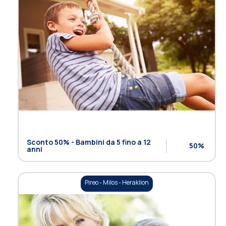
Sconto 50% - Bambini da 5 fino a 12
50%
anni
Pireo - Milos - Heraklion