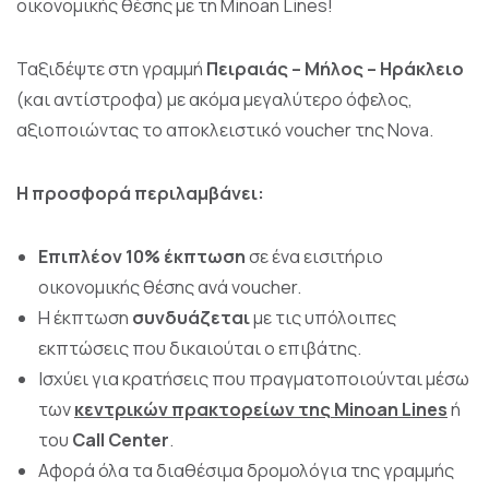
οικονομικής θέσης με τη Minoan Lines!
Ταξιδέψτε στη γραμμή
Πειραιάς – Μήλος – Ηράκλειο
(και αντίστροφα) με ακόμα μεγαλύτερο όφελος,
αξιοποιώντας το αποκλειστικό voucher της Nova.
Η προσφορά περιλαμβάνει:
Επιπλέον 10% έκπτωση
σε ένα εισιτήριο
οικονομικής θέσης ανά voucher.
Η έκπτωση
συνδυάζεται
με τις υπόλοιπες
εκπτώσεις που δικαιούται ο επιβάτης.
Ισχύει για κρατήσεις που πραγματοποιούνται μέσω
των
κεντρικών πρακτορείων της Minoan Lines
ή
του
Call Center
.
Αφορά όλα τα διαθέσιμα δρομολόγια της γραμμής