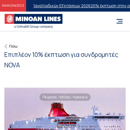
υχόντες των Πανελλαδικών Εξετάσεων 2026
20% έκπτωση στην οικονομ
ΑΝΑΚΟΙΝΩΣΕΙΣ
Πίσω
Επιπλέον 10% έκπτωση για συνδρομητές
NOVA
Πειραιάς - Μήλος - Ηράκλειο