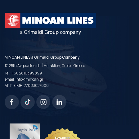
MINOAN LINES a Grimaldi Group Company
|
17, 25th Avgoustou str.
Heraklion, Crete - Greece
Tel.:
+30 2810399899
email:
info@minoan.gr
ΑΡ.Γ.Ε.ΜΗ. 77083027000