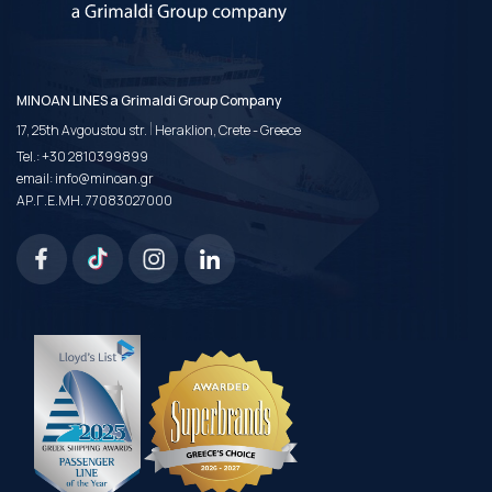
MINOAN LINES a Grimaldi Group Company
|
17, 25th Avgoustou str.
Heraklion, Crete - Greece
Tel.:
+30 2810399899
email:
info@minoan.gr
ΑΡ.Γ.Ε.ΜΗ. 77083027000