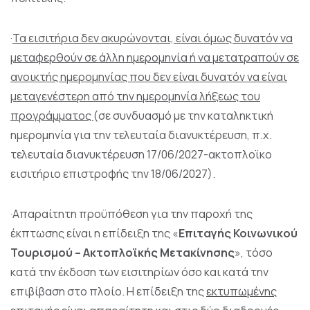
·
Τα εισιτήρια δεν ακυρώνονται, είναι όμως δυνατόν να
μεταφερθούν σε άλλη ημερομηνία ή να μετατραπούν σε
ανοικτής ημερομηνίας που δεν είναι δυνατόν να είναι
μεταγενέστερη από την ημερομηνία λήξεως του
προγράμματος
(σε συνδυασμό με την καταληκτική
ημερομηνία για την τελευταία διανυκτέρευση, π.χ.
τελευταία διανυκτέρευση 17/06/2027-ακτοπλοϊκο
εισιτήριο επιστροφής την 18/06/2027).
·Απαραίτητη προϋπόθεση για την παροχή της
έκπτωσης είναι η επίδειξη της «
Επιταγής Κοινωνικού
Τουρισμού – Ακτοπλοϊκής Μετακίνησης
», τόσο
κατά την έκδοση των εισιτηρίων όσο και κατά την
επιβίβαση στο πλοίο. Η επίδειξη της
εκτυπωμένης