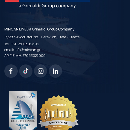
MINOAN LINES a Grimaldi Group Company
|
17, 25th Avgoustou str.
Heraklion, Crete - Greece
Tel.:
+30 2810399899
email:
info@minoan.gr
ΑΡ.Γ.Ε.ΜΗ. 77083027000