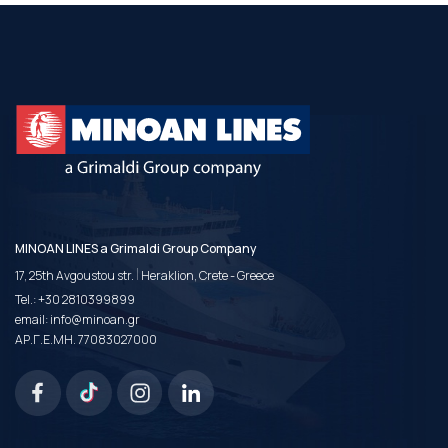
MINOAN LINES a Grimaldi Group Company
|
17, 25th Avgoustou str.
Heraklion, Crete - Greece
Tel.:
+30 2810399899
email:
info@minoan.gr
ΑΡ.Γ.Ε.ΜΗ. 77083027000