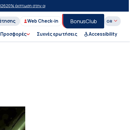
 έκπτωση στην οικονομική θέση σε επιλεγμένα δρομολόγια θέρους 2
BonusClub
άτησης
Web Check-in
Προσφορές
Συχνές ερωτήσεις
Accessibility