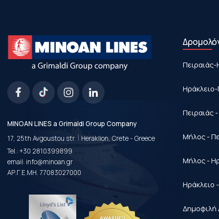
Δρομολό
Πειραιάς-
Ηράκλειο-
Πειραιάς 
MINOAN LINES a Grimaldi Group Company
|
Μήλος - Π
17, 25th Avgoustou str.
Heraklion, Crete - Greece
Tel.:
+30 2810399899
Μήλος - Η
email:
info@minoan.gr
ΑΡ.Γ.Ε.ΜΗ. 77083027000
Ηράκλειο 
Δημοφιλή 