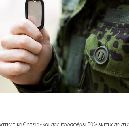
τρατιωτική Θητεία» και σας προσφέρει 50% έκπτωση στα