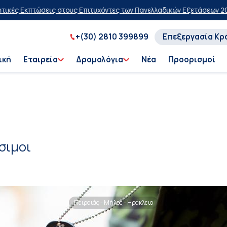
Εκπτώσεις στους Επιτυχόντες των Πανελλαδικών Εξετάσεων 2026
20%
+(30) 2810 399899
Επεξεργασία Κρ
ική
Εταιρεία
Δρομολόγια
Νέα
Προορισμοί
σιμοι
Πειραιάς - Μήλος - Ηράκλειο