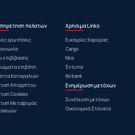
πηρέτηση πελατών
Χρήσιμα Links
νές ερωτήσεις
Ευκαιρίες Καριέρας
κοινωνία
Cargo
ι επιβίβασης
Νέα
αιώματα επιβάτη
Έντυπα
τητα Καταγγελιών
tbi bank
ιτική Απορρήτου
Ενημέρωση μετόχων
ιτική Cookies
Συνέλευση μετόχων
ιτική Μεταφοράς
Οικονομικά Στοιχεία
σκευών