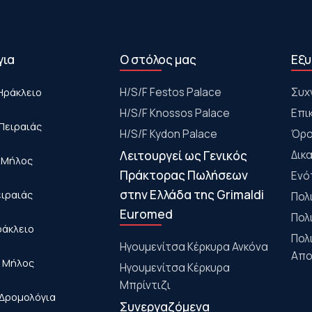
για
Ο στόλος μας
Εξυ
Ηράκλειο
Η/S/F Festos Palace
Συχ
H/S/F Knossos Palace
Επι
Πειραιάς
H/S/F Kydon Palace
Όρο
Λειτουργεί ως Γενικός
Δικ
- Μήλος
Πράκτορας Πωλήσεων
Ενό
στην Ελλάδα της Grimaldi
ειραιάς
Πολ
Euromed
Πολ
ράκλειο
Πολ
Ηγουμενίτσα Κέρκυρα Ανκόνα
Απο
- Μήλος
Ηγουμενίτσα Κέρκυρα
Μπρίντιζι
Δρομολόγια
Συνεργαζόμενα