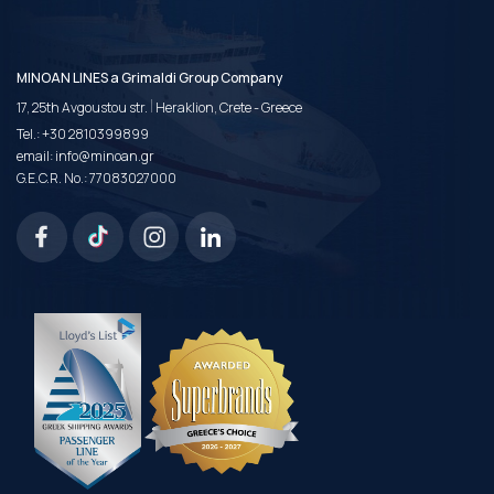
MINOAN LINES a Grimaldi Group Company
|
17, 25th Avgoustou str.
Heraklion, Crete - Greece
Tel.:
+30 2810399899
email:
info@minoan.gr
G.E.C.R. No.: 77083027000