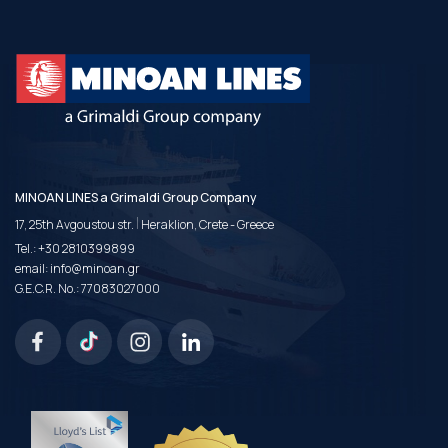
MINOAN LINES a Grimaldi Group Company
|
17, 25th Avgoustou str.
Heraklion, Crete - Greece
Tel.:
+30 2810399899
email:
info@minoan.gr
G.E.C.R. No.: 77083027000