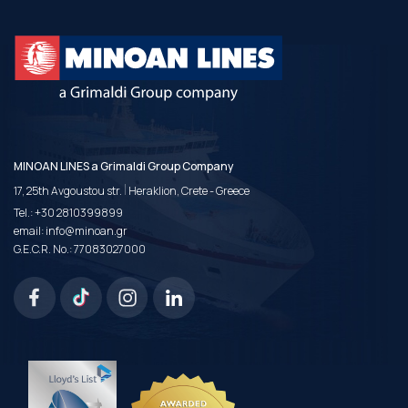
MINOAN LINES a Grimaldi Group Company
|
17, 25th Avgoustou str.
Heraklion, Crete - Greece
Tel.:
+30 2810399899
email:
info@minoan.gr
G.E.C.R. No.: 77083027000