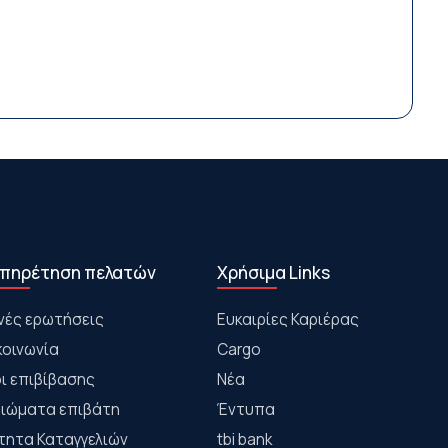
πηρέτηση πελατών
Χρήσιμα Links
νές ερωτήσεις
Ευκαιρίες Καριέρας
κοινωνία
Cargo
ι επιβίβασης
Νέα
αιώματα επιβάτη
Έντυπα
τητα Καταγγελιών
tbi bank