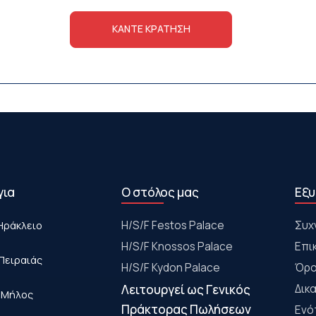
ΚΆΝΤΕ ΚΡΆΤΗΣΗ
για
Ο στόλος μας
Εξυ
Ηράκλειο
Η/S/F Festos Palace
Συχ
H/S/F Knossos Palace
Επι
Πειραιάς
H/S/F Kydon Palace
Όρο
Λειτουργεί ως Γενικός
Δικ
- Μήλος
Πράκτορας Πωλήσεων
Ενό