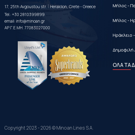
|
Μήλος - Π
17, 25th Avgoustou str.
Heraklion, Crete - Greece
Tel.:
+30 2810399899
Μήλος - Η
email:
info@minoan.gr
ΑΡ.Γ.Ε.ΜΗ. 77083027000
Ηράκλειο 
Δημοφιλή 
ΟΛΑ ΤΑ 
Copyright 2023 - 2026 © Minoan Lines S.A.