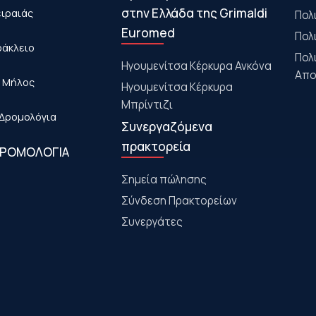
στην Ελλάδα της Grimaldi
ειραιάς
Πολ
Euromed
Πολ
ράκλειο
Πολ
Ηγουμενίτσα Κέρκυρα Ανκόνα
Απο
- Μήλος
Ηγουμενίτσα Κέρκυρα
Μπρίντιζι
Δρομολόγια
Συνεργαζόμενα
πρακτορεία
ΔΡΟΜΟΛΟΓΙΑ
Σημεία πώλησης
Σύνδεση Πρακτορείων
Συνεργάτες