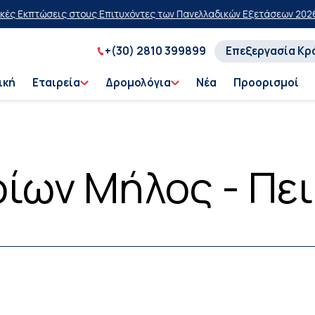
κπτώσεις στους Επιτυχόντες των Πανελλαδικών Εξετάσεων 2026
20% 
+(30) 2810 399899
Επεξεργασία Κρ
ική
Εταιρεία
Δρομολόγια
Νέα
Προορισμοί
ίων Μήλος - Πε