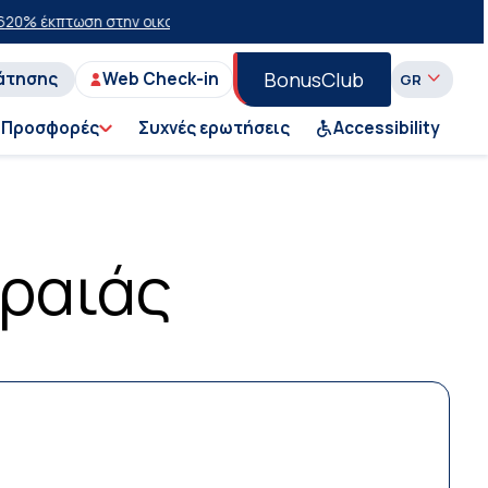
έκπτωση στην οικονομική θέση σε επιλεγμένα δρομολόγια θέρους 20
BonusClub
άτησης
Web Check-in
Προσφορές
Συχνές ερωτήσεις
Accessibility
ιραιάς