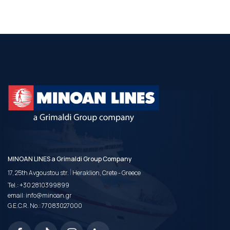
MINOAN LINES a Grimaldi Group Company
|
17, 25th Avgoustou str.
Heraklion, Crete - Greece
Tel.:
+30 2810399899
email:
info@minoan.gr
G.E.C.R. No.: 77083027000