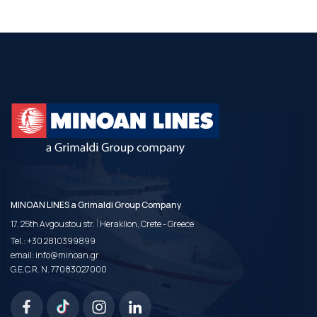
MINOAN LINES a Grimaldi Group Company
|
17, 25th Avgoustou str.
Heraklion, Crete - Greece
Tel.:
+30 2810399899
email:
info@minoan.gr
G.E.C.R. N. 77083027000