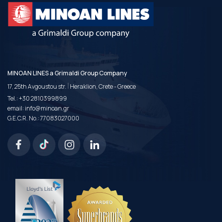
MINOAN LINES a Grimaldi Group Company
|
17, 25th Avgoustou str.
Heraklion, Crete - Greece
Tel.:
+30 2810399899
email:
info@minoan.gr
G.E.C.R. No.: 77083027000