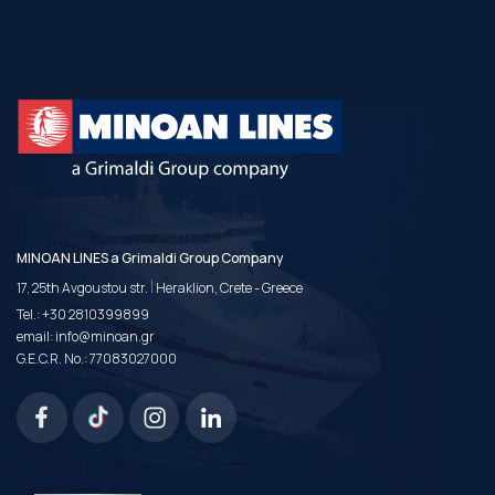
MINOAN LINES a Grimaldi Group Company
|
17, 25th Avgoustou str.
Heraklion, Crete - Greece
Tel.:
+30 2810399899
email:
info@minoan.gr
G.E.C.R. No.: 77083027000