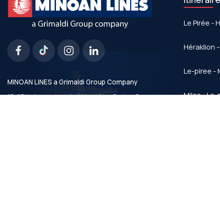
Le Pirée - 
Héraklion -
Le-piree - 
MINOAN LINES a Grimaldi Group Company
|
Milos - Le-
17, 25th Avgoustou str.
Heraklion, Crete - Greece
Tel.:
+30 2810399899
Milos - Her
email:
info@minoan.gr
G.E.C.R. No.: 77083027000
Heraklion -
Tous les 
ferry