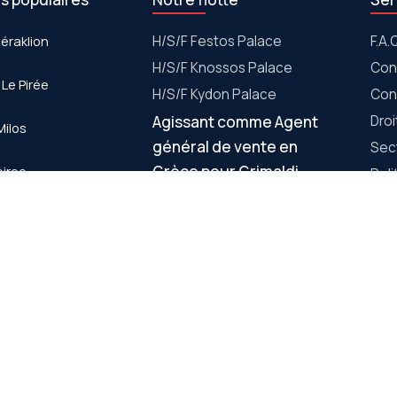
Héraklion
Η/S/F Festos Palace
F.A.
H/S/F Knossos Palace
Con
 Le Pirée
H/S/F Kydon Palace
Con
Agissant comme Agent
Dro
Milos
général de vente en
Sec
Grèce pour Grimaldi
piree
Poli
Euromed
Cook
aklion
Poli
Igoumenitsa Corfou Ancône
bag
 Milos
Igoumenitsa Corfou Brindisi
Agences associées
itinéraires de
Points de vente
Connexion agences de
voyage