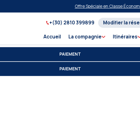
Offre Spéciale en Classe Économique
+(30) 2810 399899
Modifier la rés
Accueil
La compagnie
Itinéraires
PAIEMENT
PAIEMENT