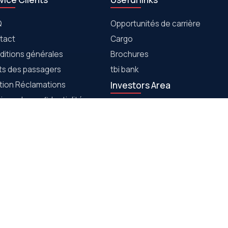
Q
Opportunités de carrière
tact
Cargo
ditions générales
Brochures
its des passagers
tbi bank
tion Réclamations
Investors Area
tique de confidentialité
ies utilisés sur nos pages
tique de transfert des
ages