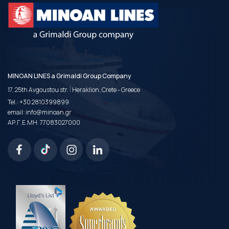
MINOAN LINES a Grimaldi Group Company
|
17, 25th Avgoustou str.
Heraklion, Crete - Greece
Tel.:
+30 2810399899
email:
info@minoan.gr
ΑΡ.Γ.Ε.ΜΗ. 77083027000