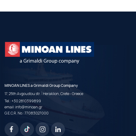
MINOAN LINES a Grimaldi Group Company
|
17, 25th Avgoustou str.
Heraklion, Crete - Greece
Tel.:
+30 2810399899
email:
info@minoan.gr
G.E.C.R. No.: 77083027000