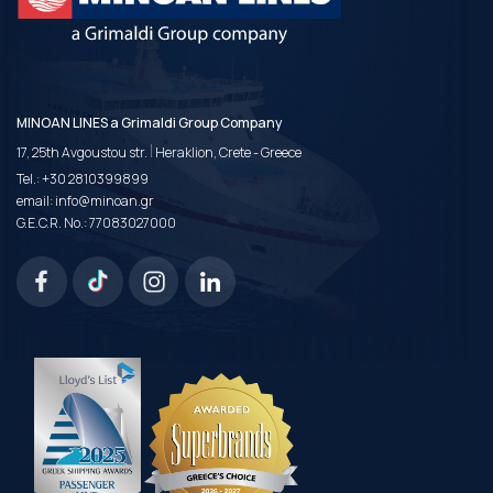
MINOAN LINES a Grimaldi Group Company
|
17, 25th Avgoustou str.
Heraklion, Crete - Greece
Tel.:
+30 2810399899
email:
info@minoan.gr
G.E.C.R. No.: 77083027000