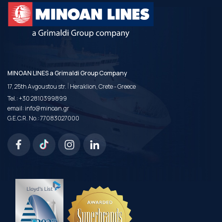
MINOAN LINES a Grimaldi Group Company
|
17, 25th Avgoustou str.
Heraklion, Crete - Greece
Tel.:
+30 2810399899
email:
info@minoan.gr
G.E.C.R. No.: 77083027000