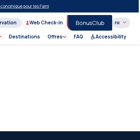
nomique pour les Familles et les Groupes sur la Lingne Pirée-Milos-Piré
BonusClub
ervation
Web Check-in
Destinations
Offres
FAQ
Accessibility