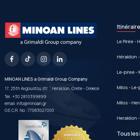
Itinérair
Le Pirée - 
Héraklion -
Le-piree - 
MINOAN LINES a Grimaldi Group Company
|
Milos - Le-
17, 25th Avgoustou str.
Heraklion, Crete - Greece
Tel.:
+30 2810399899
Milos - Her
email:
info@minoan.gr
G.E.C.R. No.: 77083027000
Heraklion -
Tous les 