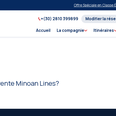
Offre Spéciale en Classe Éco
+(30) 2810 399899
Modifier la rés
Accueil
La compagnie
Itinéraires
 vente Minoan Lines?