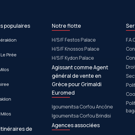
es populaires
Notre flotte
Ser
Héraklion
Η/S/F Festos Palace
F.A.
H/S/F Knossos Palace
Con
 Le Pirée
H/S/F Kydon Palace
Con
Agissant comme Agent
Dro
Milos
général de vente en
Sec
Grèce pour Grimaldi
piree
Poli
Euromed
Cook
aklion
Poli
Igoumenitsa Corfou Ancône
bag
 Milos
Igoumenitsa Corfou Brindisi
Agences associées
itinéraires de