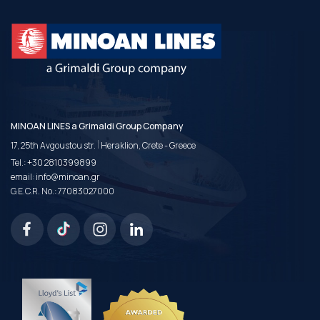
MINOAN LINES a Grimaldi Group Company
|
17, 25th Avgoustou str.
Heraklion, Crete - Greece
Tel.:
+30 2810399899
email:
info@minoan.gr
G.E.C.R. No.: 77083027000