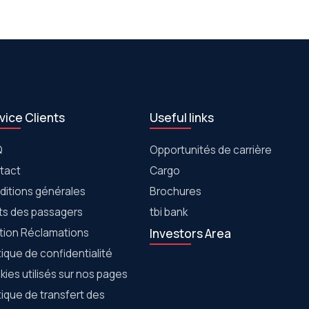
vice Clients
Useful links
Q
Opportunités de carrière
tact
Cargo
ditions générales
Brochures
its des passagers
tbi bank
tion Réclamations
Investors Area
tique de confidentialité
ies utilisés sur nos pages
tique de transfert des