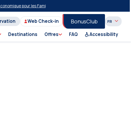
nomique pour les Familles et les Groupes sur la Lingne Pirée-Milos-Piré
BonusClub
ervation
Web Check-in
Destinations
Offres
FAQ
Accessibility