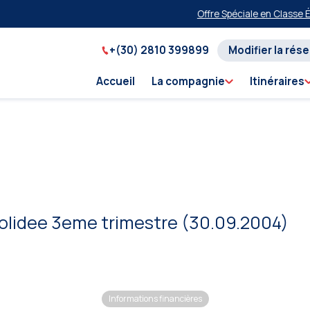
Offre Spéciale en Classe Éco
+(30) 2810 399899
Modifier la rés
Accueil
La compagnie
Itinéraires
solidee 3eme trimestre (30.09.2004)
Informations financières