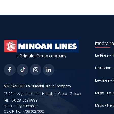
Itinérair
Le Pirée - 
Héraklion -
Le-piree - 
MINOAN LINES a Grimaldi Group Company
|
Milos - Le-
17, 25th Avgoustou str.
Heraklion, Crete - Greece
Tel.:
+30 2810399899
Milos - Her
email:
info@minoan.gr
G.E.C.R. No.: 77083027000