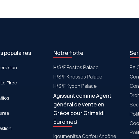
es populaires
Notre flotte
Ser
Héraklion
Η/S/F Festos Palace
F.A.
H/S/F Knossos Palace
Con
 Le Pirée
H/S/F Kydon Palace
Con
Agissant comme Agent
Dro
Milos
général de vente en
Sec
Grèce pour Grimaldi
piree
Poli
Euromed
Cook
aklion
Poli
Igoumenitsa Corfou Ancône