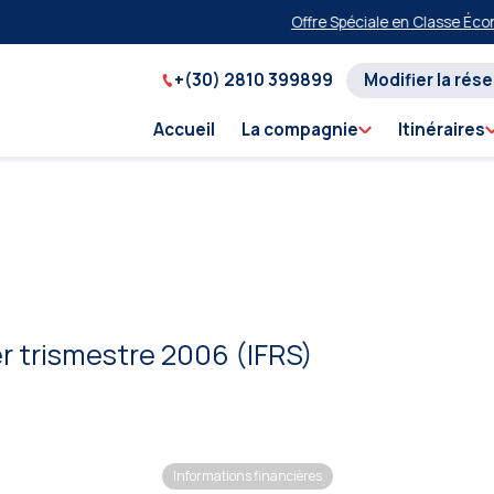
Offre Spéciale en Classe Économ
+(30) 2810 399899
Modifier la rés
Accueil
La compagnie
Itinéraires
 trismestre 2006 (IFRS)
Informations financières