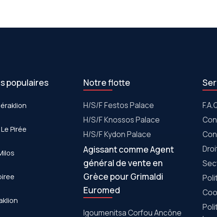
es populaires
Notre flotte
Ser
Héraklion
Η/S/F Festos Palace
F.A.
H/S/F Knossos Palace
Con
 Le Pirée
H/S/F Kydon Palace
Con
Agissant comme Agent
Dro
Milos
général de vente en
Sec
Grèce pour Grimaldi
piree
Poli
Euromed
Cook
aklion
Poli
Igoumenitsa Corfou Ancône