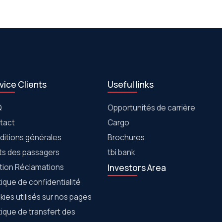
vice Clients
Useful links
Q
Opportunités de carrière
tact
Cargo
ditions générales
Brochures
its des passagers
tbi bank
tion Réclamations
Investors Area
tique de confidentialité
ies utilisés sur nos pages
tique de transfert des