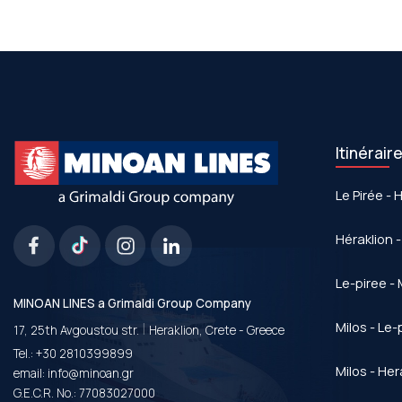
Itinérair
Le Pirée - 
Héraklion -
Le-piree - 
MINOAN LINES a Grimaldi Group Company
|
Milos - Le-
17, 25th Avgoustou str.
Heraklion, Crete - Greece
Tel.:
+30 2810399899
Milos - Her
email:
info@minoan.gr
G.E.C.R. No.: 77083027000