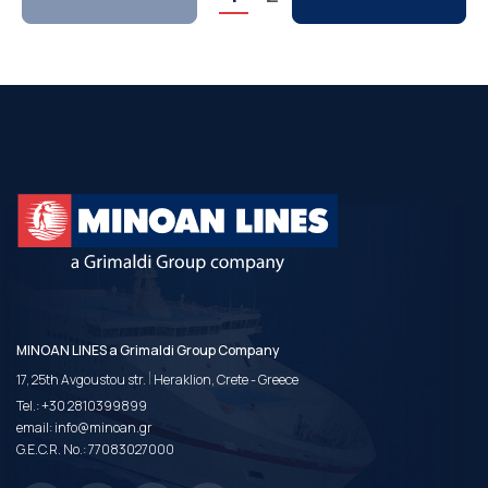
MINOAN LINES a Grimaldi Group Company
|
17, 25th Avgoustou str.
Heraklion, Crete - Greece
Tel.:
+30 2810399899
email:
info@minoan.gr
G.E.C.R. No.: 77083027000