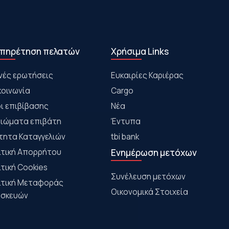
πηρέτηση πελατών
Χρήσιμα Links
νές ερωτήσεις
Ευκαιρίες Καριέρας
κοινωνία
Cargo
ι επιβίβασης
Νέα
αιώματα επιβάτη
Έντυπα
τητα Καταγγελιών
tbi bank
ιτική Απορρήτου
Ενημέρωση μετόχων
ιτική Cookies
Συνέλευση μετόχων
ιτική Μεταφοράς
Οικονομικά Στοιχεία
σκευών