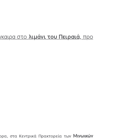
έγκαιρα στο
λιμάνι του Πειραιά,
προ
τορα, στα Κεντρικά Πρακτορεία των
Μινωικών