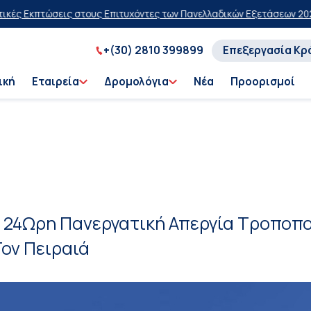
εις στους Επιτυχόντες των Πανελλαδικών Εξετάσεων 2026
20% έκπτω
+(30) 2810 399899
Επεξεργασία Κρ
ική
Εταιρεία
Δρομολόγια
Νέα
Προορισμοί
Ο. 24Ωρη Πανεργατική Απεργία Τροποπ
ον Πειραιά