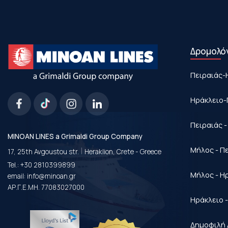
Δρομολό
Πειραιάς-
Ηράκλειο-
Πειραιάς 
MINOAN LINES a Grimaldi Group Company
|
Μήλος - Π
17, 25th Avgoustou str.
Heraklion, Crete - Greece
Tel.:
+30 2810399899
Μήλος - Η
email:
info@minoan.gr
ΑΡ.Γ.Ε.ΜΗ. 77083027000
Ηράκλειο 
Δημοφιλή 