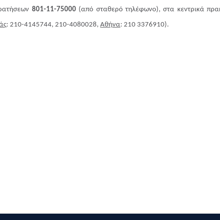
Κρατήσεων
801-11-75000
(από σταθερό τηλέφωνο), στα κεντρικά πρακ
άς
: 210-4145744, 210-4080028,
Αθήνα
: 210 3376910).