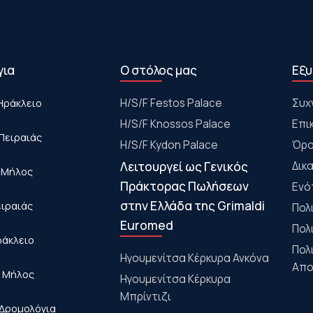
για
Ο στόλος μας
Εξυ
Ηράκλειο
Η/S/F Festos Palace
Συχ
H/S/F Knossos Palace
Επι
Πειραιάς
H/S/F Kydon Palace
Όρο
Λειτουργεί ως Γενικός
Δικ
- Μήλος
Πράκτορας Πωλήσεων
Ενό
στην Ελλάδα της Grimaldi
ειραιάς
Πολ
Euromed
Πολ
ράκλειο
Πολ
Ηγουμενίτσα Κέρκυρα Ανκόνα
Απο
- Μήλος
Ηγουμενίτσα Κέρκυρα
Μπρίντιζι
Δρομολόγια