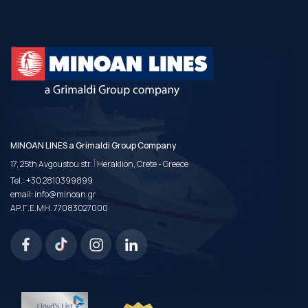
MINOAN LINES a Grimaldi Group Company
|
17, 25th Avgoustou str.
Heraklion, Crete - Greece
Tel.:
+30 2810399899
email:
info@minoan.gr
ΑΡ.Γ.Ε.ΜΗ. 77083027000