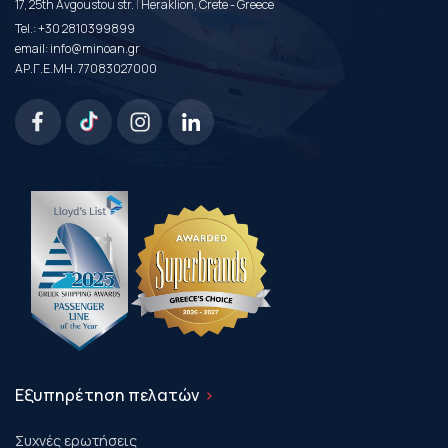
|
17, 25th Avgoustou str.
Heraklion, Crete - Greece
Tel.:
+30 2810399899
email:
info@minoan.gr
ΑΡ.Γ.Ε.ΜΗ. 77083027000
Εξυπηρέτηση πελατών
Συχνές ερωτήσεις