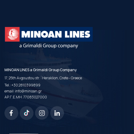
MINOAN LINES a Grimaldi Group Company
|
17, 25th Avgoustou str.
Heraklion, Crete - Greece
Tel.:
+30 2810399899
email:
info@minoan.gr
ΑΡ.Γ.Ε.ΜΗ. 77083027000