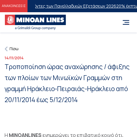
ς στους Επιτυχόντες των Πανελλαδικών Εξετάσεων 2026
20% έκπτωση
ΑΝΑΚΟΙΝΩΣΕΙΣ
Πίσω
14/11/2014
Τροποποίηση ώρας αναχώρησης / άφιξης
των πλοίων των Μινωϊκών Γραμμών στη
γραμμή Ηράκλειο-Πειραιάς-Ηράκλειο από
20/11/2014 έως 5/12/2014
Η
MINOANLINES
ενημερώνει το επιβατικό κοινό ότι,