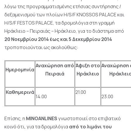
λόγω της προγραμματισμένης ετήσιας συντήρησης /
δεξαμενισμού των πλοίων H/S/F KNOSSOS PALACE και
H/S/F FESTOS PALACE, τα δρομολόγια στη γραμμή
Ηράκλειο – Πειραιάς – Ηράκλειο, για το διάστημα από
20 Νοεμβρίου 2014 έως και 5 Δεκεμβρίου 2014
τροποποιούνται ως ακολούθως:
Αναχώρηση
από
Άφιξη
στο
Αναχώρηση
Ημερομηνία
Πειραιά
Ηράκλειο
Ηράκλει
Καθημερινά
21.00
14.00
23.00
Επίσης, η
MINOANLINES
γνωστοποιεί στο επιβατικό
κοινό ότι, για τα δρομολόγια
από το λιμάνι του