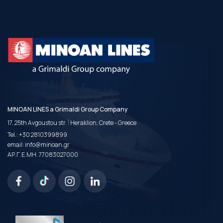
MINOAN LINES a Grimaldi Group Company
|
17, 25th Avgoustou str.
Heraklion, Crete - Greece
Tel.:
+30 2810399899
email:
info@minoan.gr
ΑΡ.Γ.Ε.ΜΗ. 77083027000