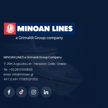
MINOAN LINES a Grimaldi Group Company
|
17, 25th Avgoustou str.
Heraklion, Crete - Greece
Tel.:
+30 2810399899
email:
info@minoan.gr
ΑΡ.Γ.Ε.ΜΗ. 77083027000