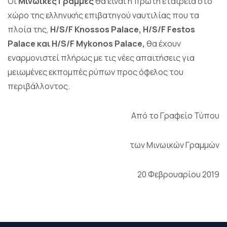
Οι
Μινωικές Γραμμές
θα είναι η πρώτη εταιρεία στο
χώρο της ελληνικής επιβατηγού ναυτιλίας που τα
πλοία της,
H
/
S
/
F
Knossos
Palace
,
H
/
S
/
F
Festos
Palace
και
H
/
S
/
F
Mykonos
Palace
,
θα έχουν
εναρμονιστεί πλήρως με τις νέες απαιτήσεις για
μειωμένες εκπομπές ρύπων προς όφελος του
περιβάλλοντος.
Από το Γραφείο Τύπου
των Μινωικών Γραμμών
20 Φεβρουαρίου 2019