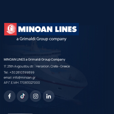
MINOAN LINES a Grimaldi Group Company
|
17, 25th Avgoustou str.
Heraklion, Crete - Greece
Tel.:
+30 2810399899
email:
info@minoan.gr
ΑΡ.Γ.Ε.ΜΗ. 77083027000