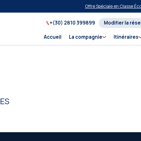
Offre Spéciale en Classe Écono
+(30) 2810 399899
Modifier la rés
Accueil
La compagnie
Itinéraires
LES