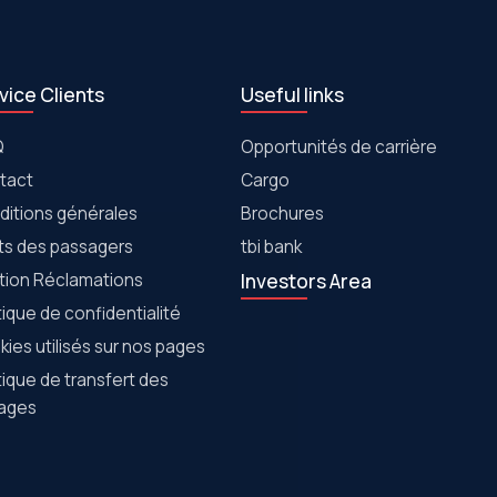
vice Clients
Useful links
Q
Opportunités de carrière
tact
Cargo
ditions générales
Brochures
its des passagers
tbi bank
tion Réclamations
Investors Area
tique de confidentialité
ies utilisés sur nos pages
tique de transfert des
ages