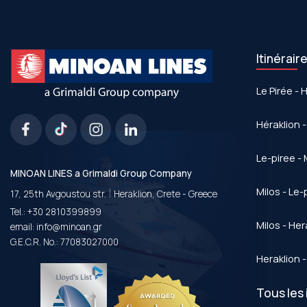
Itinérair
Le Pirée - 
Héraklion -
Le-piree - 
MINOAN LINES a Grimaldi Group Company
|
Milos - Le-
17, 25th Avgoustou str.
Heraklion, Crete - Greece
Tel.:
+30 2810399899
Milos - Her
email:
info@minoan.gr
G.E.C.R. No.: 77083027000
Heraklion -
Tous les 