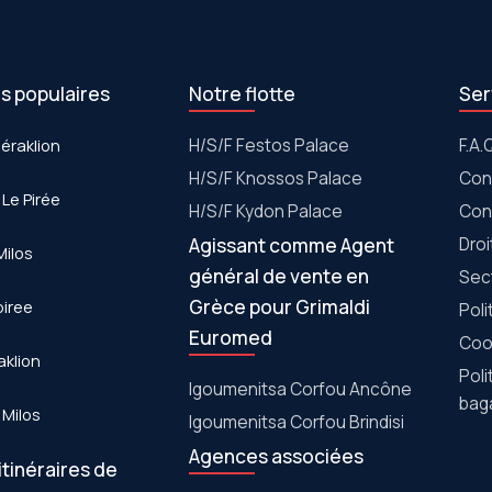
es populaires
Notre flotte
Ser
Héraklion
Η/S/F Festos Palace
F.A.
H/S/F Knossos Palace
Con
 Le Pirée
H/S/F Kydon Palace
Con
Agissant comme Agent
Dro
Milos
général de vente en
Sec
Grèce pour Grimaldi
piree
Poli
Euromed
Cook
aklion
Poli
Igoumenitsa Corfou Ancône
bag
 Milos
Igoumenitsa Corfou Brindisi
Agences associées
itinéraires de