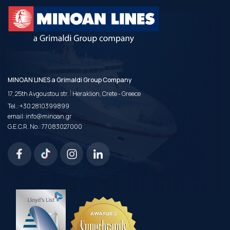
MINOAN LINES a Grimaldi Group Company
|
17, 25th Avgoustou str.
Heraklion, Crete - Greece
Tel.:
+30 2810399899
email:
info@minoan.gr
G.E.C.R. No.: 77083027000