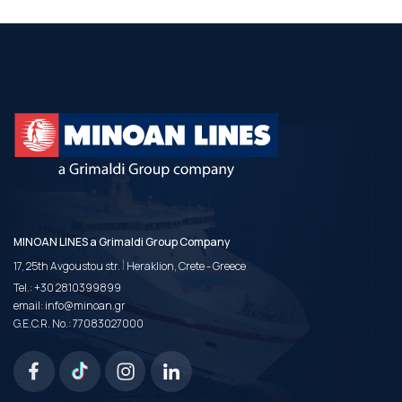
MINOAN LINES a Grimaldi Group Company
|
17, 25th Avgoustou str.
Heraklion, Crete - Greece
Tel.:
+30 2810399899
email:
info@minoan.gr
G.E.C.R. No.: 77083027000