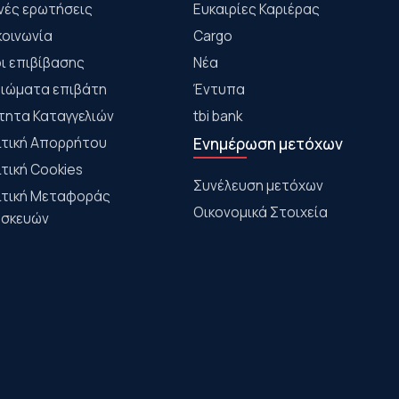
νές ερωτήσεις
Ευκαιρίες Καριέρας
κοινωνία
Cargo
ι επιβίβασης
Νέα
αιώματα επιβάτη
Έντυπα
τητα Καταγγελιών
tbi bank
ιτική Απορρήτου
Ενημέρωση μετόχων
ιτική Cookies
Συνέλευση μετόχων
ιτική Μεταφοράς
Οικονομικά Στοιχεία
σκευών