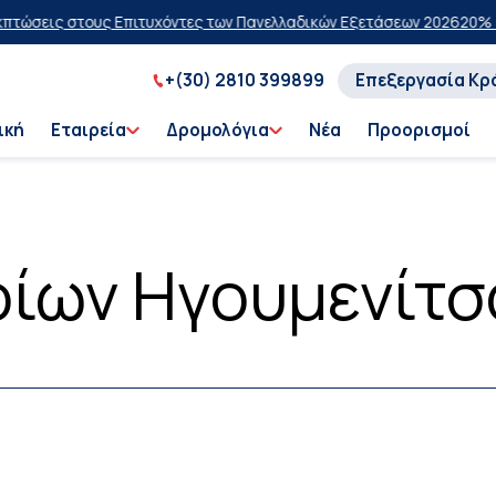
σεις στους Επιτυχόντες των Πανελλαδικών Εξετάσεων 2026
20% έκπτ
+(30) 2810 399899
Επεξεργασία Κρ
ική
Εταιρεία
Δρομολόγια
Νέα
Προορισμοί
ίων Ηγουμενίτσ