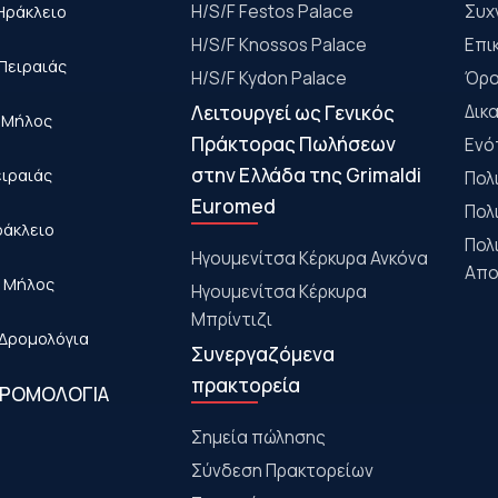
Ηράκλειο
Η/S/F Festos Palace
Συχ
H/S/F Knossos Palace
Επι
Πειραιάς
H/S/F Kydon Palace
Όρο
Λειτουργεί ως Γενικός
Δικ
- Μήλος
Πράκτορας Πωλήσεων
Ενό
στην Ελλάδα της Grimaldi
ειραιάς
Πολ
Euromed
Πολ
ράκλειο
Πολ
Ηγουμενίτσα Κέρκυρα Ανκόνα
Απο
- Μήλος
Ηγουμενίτσα Κέρκυρα
Μπρίντιζι
Δρομολόγια
Συνεργαζόμενα
πρακτορεία
ΔΡΟΜΟΛΟΓΙΑ
Σημεία πώλησης
Σύνδεση Πρακτορείων