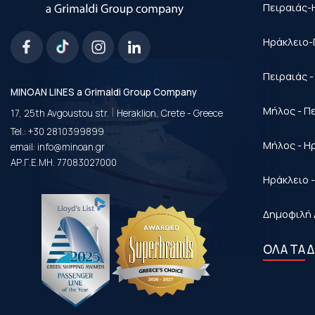
Πειραιάς-
Ηράκλειο-
Πειραιάς 
MINOAN LINES a Grimaldi Group Company
|
Μήλος - Π
17, 25th Avgoustou str.
Heraklion, Crete - Greece
Tel.:
+30 2810399899
Μήλος - Η
email:
info@minoan.gr
ΑΡ.Γ.Ε.ΜΗ. 77083027000
Ηράκλειο 
Δημοφιλή 
ΟΛΑ ΤΑ 